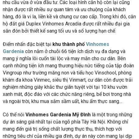
nhu cầu vừa ở vừa đầu tư. Các loại hình căn hộ còn lại cũng
nhận được rất nhiều sự quan tâm và ưu chuộng của khách
hàng, đó là vi la, liền kề và chung cư cao cấp. Trong khi đó, căn
hộ đắt giá Duplex Vinhomes Arcadia được rất nhiều đại gia
săn đón bởi thiết kế sang tối ưu và số lượng hạn chế.
Điểm nhấn đặc biệt tại
khu thành phố
Vinhomes
Gardenia
còn nằm ở chuỗi 66 tiện ích dịch vụ đa dạng và
mang ý nghĩa lôi cuốn tài lộc và may mắn cho cư dân. Bên
cạnh những tiện ích mang thương hiệu nức tiếng của tập đoàn
Vingroup như trường măng non và tiểu học Vinschool, phòng
khám đa khoa Vinmec, siêu thị Vinmart, cư dân còn được trải
nghiệm những giây khắc thư giãn tuyệt vời tại 10 khu vườn
xanh mát, độc đáo với các chức năng riêng, bể bơi trong nhà
và ngoài trời, khu mua sắm sầm uất, khu ẩm thực sang…
Có thể nói
Vinhomes Gardenia Mỹ Đình
là một trong những
dự án sáng giá nhất tại của ngõ phía Tây Hà Nội. Không chỉ
mang đến giá trị sống chất lượng thực thụ, thích hợp với
những tiêu chí của nhiều gia đình, dự án này còn mang lại dịp