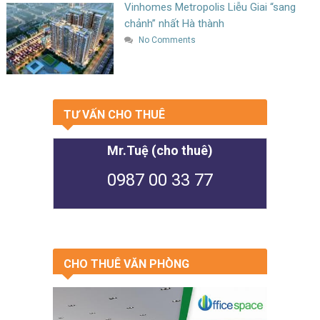
Vinhomes Metropolis Liễu Giai “sang
chảnh” nhất Hà thành
No Comments
TƯ VẤN CHO THUÊ
Mr.Tuệ (cho thuê)
0987 00 33 77
CHO THUÊ VĂN PHÒNG