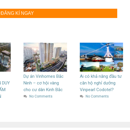
ĐĂNG KÍ NGAY
Dự án Vinhomes Bắc
Ai có khả năng đầu tư
 DUY
Ninh – cơ hội vàng
căn hộ nghỉ dưởng
HẨM
cho cư dân Kinh Bắc
Vinpearl Codotel?
N
No Comments
No Comments