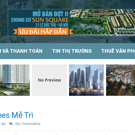
N VÀ THANH TOÁN
TIN THỊ TRƯỜNG
THUÊ VĂN P
mes Mễ Trì
ự án
No Comments