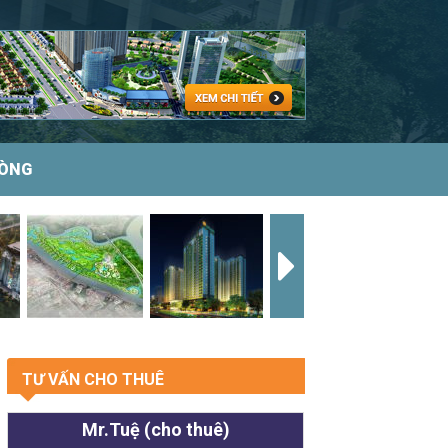
HÒNG
TƯ VẤN CHO THUÊ
Mr.Tuệ (cho thuê)