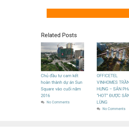
Related Posts
Chủ đầu tư cam kết
OFFICETEL
hoàn thành dự án Sun
VINHOMES TRẦN
Square vào cuối năm
HƯNG – SẢN P
2016
“HOT” ĐƯỢC SĂ
LÙNG
No Comments
No Comments