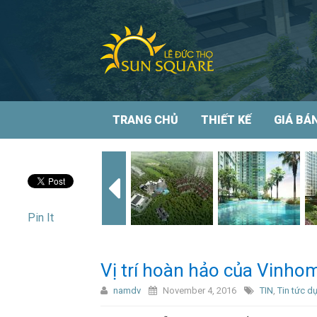
TRANG CHỦ
THIẾT KẾ
GIÁ BÁ
Pin It
Vị trí hoàn hảo của Vinho
namdv
November 4, 2016
TIN
,
Tin tức d