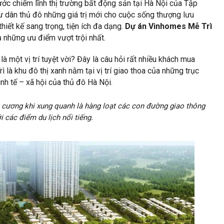
ớc chiếm lĩnh thị trường bất động sản tại Hà Nội của Tập
ư dân thủ đô những giá trị mới cho cuộc sống thượng lưu
thiết kế sang trọng, tiện ích đa dạng.
Dự án Vinhomes Mễ Trì
 những ưu điểm vượt trội nhất.
ì
là một vị trí tuyệt vời? Đây là câu hỏi rất nhiều khách mua
là khu đô thị xanh nằm tại vị trí giao thoa của những trục
inh tế – xã hội của thủ đô Hà Nội.
m cương khi xung quanh là hàng loạt các con đường giao thông
i các điểm du lịch nổi tiếng.