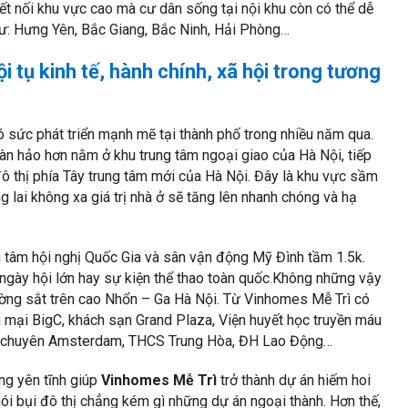
ết nối khu vực cao mà cư dân sống tại nội khu còn có thể dễ
hư: Hưng Yên, Bắc Giang, Bắc Ninh, Hải Phòng…
i tụ kinh tế, hành chính, xã hội trong tương
ó sức phát triển mạnh mẽ tại thành phố trong nhiều năm qua.
oàn hảo hơn nằm ở khu trung tâm ngoại giao của Hà Nội, tiếp
ô thị phía Tây trung tâm mới của Hà Nội. Đây là khu vực sầm
g lai không xa giá trị nhà ở sẽ tăng lên nhanh chóng và hạ
 tâm hội nghị Quốc Gia và sân vận động Mỹ Đình tầm 1.5k.
 ngày hội lớn hay sự kiện thể thao toàn quốc.Không những vậy
đường sắt trên cao Nhổn – Ga Hà Nội. Từ Vinhomes Mễ Trì có
 mại BigC, khách sạn Grand Plaza, Viện huyết học truyền máu
T chuyên Amsterdam, THCS Trung Hòa, ĐH Lao Động…
ông yên tĩnh giúp
Vinhomes Mễ Trì
trở thành dự án hiếm hoi
hói bụi đô thị chẳng kém gì những dự án ngoại thành. Hơn thế,