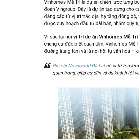
Vinhomes Mễ Trì là dự án chiến lược từng bư
đoàn Vingroup. Đây là dự án tạo dựng cho c
đẳng cấp từ vị trí trắc địa, hạ tầng đồng bộ, 
được quy hoạch đầu tư bài bản, nhằm quy tụ
Vì sao lại nói
vị trí dự án Vinhomes Mễ Tr
chung cư đặc biệt quan tâm. Vinhomes Mễ Trì 
đường trung tâm và là nơi hội tụ văn hóa – k
Địa chỉ Novaworld Đà Lạt
có vị trí tọa ki
quan trọng, giúp cư dân và du khách tới vớ