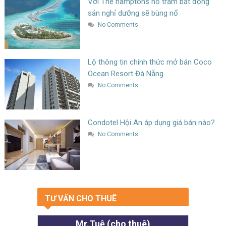
Với The hamptons hồ tràm bất động
sản nghỉ dưỡng sẽ bùng nổ
No Comments
Lộ thông tin chính thức mở bán Coco
Ocean Resort Đà Nẵng
No Comments
Condotel Hội An áp dụng giá bán nào?
No Comments
TƯ VẤN CHO THUÊ
Mr.Tuệ (cho thuê)