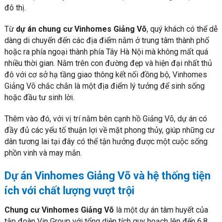
đô thị.
Từ
dự án chung cư Vinhomes Giảng Võ
, quý khách có thể dễ
dàng di chuyển đến các địa điểm nằm ở trung tâm thành phố
hoặc ra phía ngoại thành phía Tây Hà Nội mà không mất quá
nhiều thời gian. Nằm trên con đường đẹp và hiện đại nhất thủ
đô với cơ sở hạ tầng giao thông kết nối đồng bộ, Vinhomes
Giảng Võ chắc chắn là một địa điểm lý tưởng để sinh sống
hoặc đầu tư sinh lời.
Thêm vào đó, với vị trí nằm bên cạnh hồ Giảng Võ, dự án có
đầy đủ các yếu tố thuận lợi về mặt phong thủy, giúp những cư
dân tương lai tại đây có thể tận hưởng được một cuộc sống
phồn vinh và may mắn.
Dự án Vinhomes Giảng Võ
và hệ thống tiện
ích với chất lượng vượt trội
Chung cư Vinhomes Giảng Võ
là một dự án tâm huyết của
tập đoàn Vin Group với tổng diện tích quy hoạch lên đến 6,8