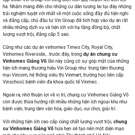
ha. Nhằm mang đến cho những cư dân tương lai tại đây những
trải nghiệm tuyệt vời nhất về một cuộc sống đầy đủ tiện nghi
và đẳng cấp, chủ đầu tư Vin Group đã tích hợp vào dự án rất
nhiều những dịch vụ và tiện ích với hạ tầng đồng bộ, chất
lượng vượt trội, đẳng cấp 5 sao.
Cũng như các dự án vinhomes Times City, Royal City,
Vinhomes Riverside,…trước đây, trong
dự án chung cư
Vinhomes Giảng Võ
lần này cũng có sự góp mặt của những
tiện ích mang thương hiệu Vin Group như: trung tâm thương
mại Vincom, hệ thống siêu thị Vinmart, trường học liên cấp
Vinschool, bệnh viên đa khoa quốc tế Vinmec…
Ngoài ra, nhờ thuận lợi về vị trí, chung cư Vinhomes Giảng Võ
còn được thừa hưởng rất nhiều những tiện ích ngoại khu như
bệnh viện, trung tâm văn hóa, giáo dục, vui chơi, giải trí…
Với những tiện ích cao cấp cùng chất lượng vượt trội,
chung
cư Vinhomes Giảng Võ
hứa hẹn sẽ tạo nên một diện mạo