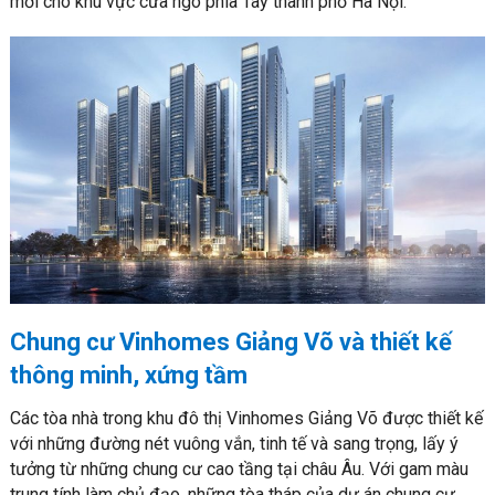
mới cho khu vực cửa ngõ phía Tây thành phố Hà Nội.
Chung cư Vinhomes Giảng Võ và thiết kế
thông minh, xứng tầm
Các tòa nhà trong khu đô thị Vinhomes Giảng Võ được thiết kế
với những đường nét vuông vắn, tinh tế và sang trọng, lấy ý
tưởng từ những chung cư cao tầng tại châu Âu. Với gam màu
trung tính làm chủ đạo, những tòa tháp của dự án chung cư