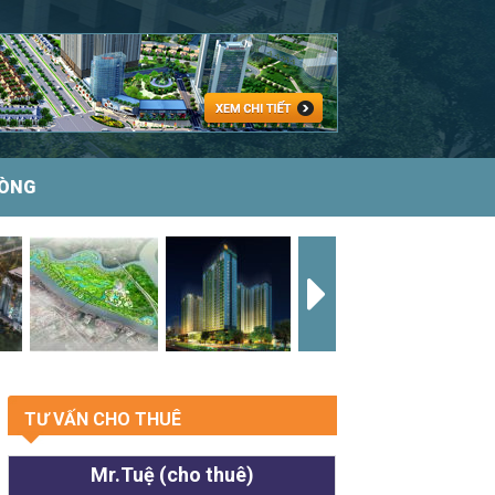
HÒNG
TƯ VẤN CHO THUÊ
Mr.Tuệ (cho thuê)