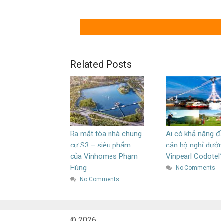
Related Posts
Ra mắt tòa nhà chung
Ai có khả năng đ
cư S3 – siêu phẩm
căn hộ nghỉ dưở
của Vinhomes Phạm
Vinpearl Codotel
Hùng
No Comments
No Comments
© 2026.