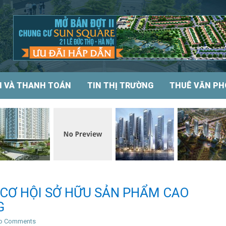
N VÀ THANH TOÁN
TIN THỊ TRƯỜNG
THUÊ VĂN P
: CƠ HỘI SỞ HỮU SẢN PHẨM CAO
G
o Comments