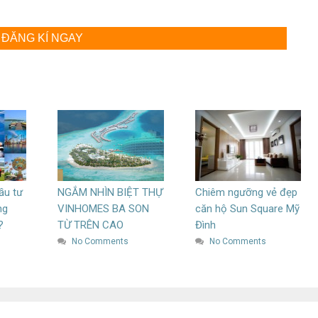
ĐĂNG KÍ NGAY
ầu tư
NGẮM NHÌN BIỆT THỰ
Chiêm ngưỡng vẻ đẹp
ng
VINHOMES BA SON
căn hộ Sun Square Mỹ
?
TỪ TRÊN CAO
Đình
No Comments
No Comments