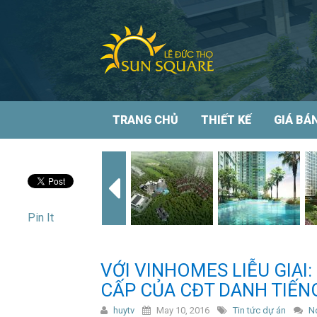
TRANG CHỦ
THIẾT KẾ
GIÁ BÁ
Pin It
VỚI VINHOMES LIỄU GIAI
CẤP CỦA CĐT DANH TIẾN
huytv
May 10, 2016
Tin tức dự án
N