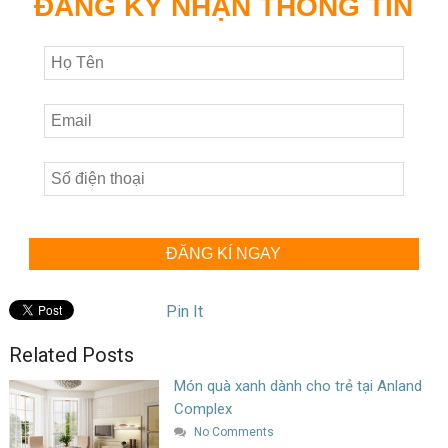
ĐĂNG KÝ NHẬN THÔNG TIN
ĐĂNG KÍ NGAY
Pin It
Related Posts
Món quà xanh dành cho trẻ tại Anland
Complex
No Comments