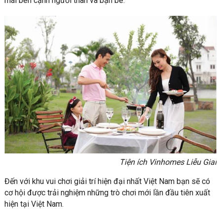
mái bên cạnh người thân và bạn bè.
Tiện ích Vinhomes Liễu Giai
Đến với khu vui chơi giải trí hiện đại nhất Việt Nam bạn sẽ có
cơ hội được trải nghiệm những trò chơi mới lần đầu tiên xuất
hiện tại Việt Nam.