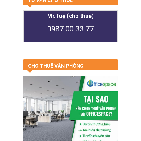
TƯ VẤN CHO THUÊ
Mr.Tuệ (cho thuê)
0987 00 33 77
CHO THUÊ VĂN PHÒNG