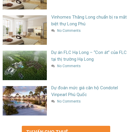
Vinhomes Thăng Long chuẩn bị ra mắt
biệt thự Long Phú
No Comments
Dự án FLC Hạ Long – “Con át” của FLC
tại thị trường Hạ Long
No Comments
Dự đoán mức giá căn hộ Condotel
Vinpearl Phú Quốc
No Comments