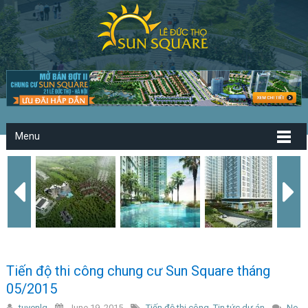
Menu
Tiến độ thi công chung cư Sun Square tháng
05/2015
tuyenlq
June 19, 2015
Tiến độ thi công
,
Tin tức dự án
No