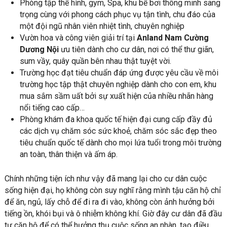
Phòng tập thể hình, gym, Spa, khu bể bơi thông minh sang
trọng cùng với phong cách phục vụ tận tình, chu đáo của
một đội ngũ nhân viên nhiệt tình, chuyên nghiệp
Vườn hoa và công viên giải trí tại
Anland Nam Cường
Dương Nội
ưu tiên dành cho cư dân, nơi có thể thư giãn,
sum vầy, quây quần bên nhau thật tuyệt vời.
Trường học đạt tiêu chuẩn đáp ứng được yêu cầu về môi
trường học tập thật chuyên nghiệp dành cho con em, khu
mua sắm sầm uất bởi sự xuất hiện của nhiều nhãn hàng
nổi tiếng cao cấp…
Phòng khám đa khoa quốc tế hiện đại cung cấp đầy đủ
các dịch vụ chăm sóc sức khoẻ, chăm sóc sắc đẹp theo
tiêu chuẩn quốc tế dành cho mọi lứa tuổi trong môi trường
an toàn, thân thiện và ấm áp.
Chính những tiện ích như vậy đã mang lại cho cư dân cuộc
sống hiện đại, họ không còn suy nghĩ rằng mình tậu căn hộ chỉ
để ăn, ngủ, lấy chỗ để đi ra đi vào, không còn ảnh hưởng bởi
tiếng ồn, khói bụi và ô nhiễm không khí. Giờ đây cư dân đã đầu
tư căn hộ để có thể hưởng thụ cuộc sống an nhàn, tạo điều