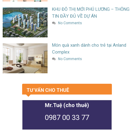
KHU ĐÔ THỊ MỚI PHÚ LƯƠNG – THÔNG
TIN ĐẦY ĐỦ VỀ DỰ ÁN
No Comments
Món quà xanh dành cho trẻ tại Anland
Complex
No Comments
TƯ VẤN CHO THUÊ
Mr.Tuệ (cho thuê)
0987 00 33 77