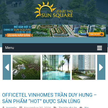
Menu
OFFICETEL VINHOMES TRẦN DUY HƯNG –
SẢN PHẨM “HOT” ĐƯỢC SĂN LÙNG
tuyenlq
November 30, 2016
Tin tức dự án
No