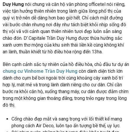
Duy Hưng
nói chung và căn hộ văn phòng officetel nói riêng,
việc tận hưởng thiên nhiên trong lành giữa lòng phố thị của
quý vị trở nên dễ dàng hơn bao giờ hết. Chỉ cách mặt đường
vài bước chân nhưng nơi đây như tách biệt khỏi nhịp sống đô
thị vội vã với cảnh quan thiên nhiên tươi đẹp luôn sẵn sàng
chào đón. D’.Capitale Trần Duy Hưng được thừa hưởng sắc
xanh ươm thơ mộng của khu sinh thái liền kề cùng không khí
an lành, thuần khiết từ hồ điều hòa rộng đến 13ha.
Bên cạnh cảnh sắc tự nhiên của hồ điều hòa, chủ đầu tư dự án
chung cư Vinhome Trần Duy Hưng
còn dành diện tích lớn
dành cho cụm bể bơi ngoài trời cùng khoảng cây xanh bố trí
hợp lý, mát mẻ và trong lành dành riêng cho cư dân. Chỉ cần
bước ra khỏi căn hộ, xuống thang máy, cư dân được đắm chìm
trong một không gian thoáng đãng, trong trẻo ngay trong lòng
đô thị.
Cổng chào đẹp mắt và sang trọng với lối thiết kế mang
phong cách Air Deco, luôn tạo ấn tượng bề thế, uy lực.