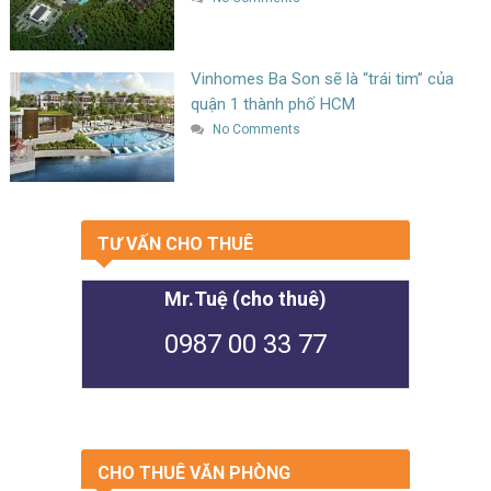
Vinhomes Ba Son sẽ là “trái tim” của
quận 1 thành phố HCM
No Comments
TƯ VẤN CHO THUÊ
Mr.Tuệ (cho thuê)
0987 00 33 77
CHO THUÊ VĂN PHÒNG