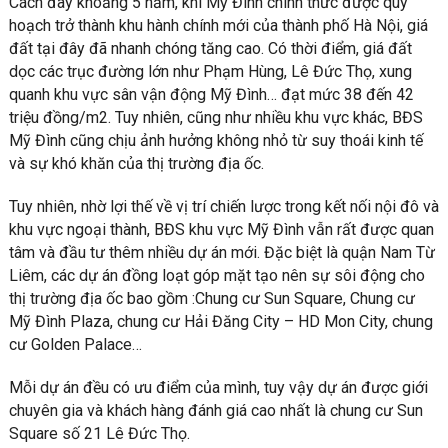
Cách đây khoảng 5 năm, khi Mỹ Đình chính thức được quy
hoạch trở thành khu hành chính mới của thành phố Hà Nội, giá
đất tại đây đã nhanh chóng tăng cao. Có thời điểm, giá đất
dọc các trục đường lớn như Phạm Hùng, Lê Đức Thọ, xung
quanh khu vực sân vận động Mỹ Đình… đạt mức 38 đến 42
triệu đồng/m2. Tuy nhiên, cũng như nhiều khu vực khác, BĐS
Mỹ Đình cũng chịu ảnh hưởng không nhỏ từ suy thoái kinh tế
và sự khó khăn của thị trường địa ốc.
Tuy nhiên, nhờ lợi thế về vị trí chiến lược trong kết nối nội đô và
khu vực ngoại thành, BĐS khu vực Mỹ Đình vẫn rất được quan
tâm và đầu tư thêm nhiều dự án mới. Đặc biệt là quận Nam Từ
Liêm, các dự án đồng loạt góp mặt tạo nên sự sôi động cho
thị trường địa ốc bao gồm :Chung cư Sun Square, Chung cư
Mỹ Đình Plaza, chung cư Hải Đăng City – HD Mon City, chung
cư Golden Palace…
Mỗi dự án đều có ưu điểm của mình, tuy vậy dự án được giới
chuyên gia và khách hàng đánh giá cao nhất là chung cư Sun
Square số 21 Lê Đức Thọ.