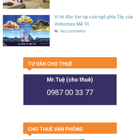
Vị trí độc tôn tại cửa ngõ phía Tây của
Vinhomes Mễ Trì
No Comments
TƯ VẤN CHO THUÊ
Mr.Tuệ (cho thuê)
0987 00 33 77
CHO THUÊ VĂN PHÒNG