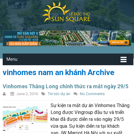
Menu
vinhomes nam an khánh Archive
Vinhomes Thăng Long chính thức ra mắt ngày 29/5
June 2, 2016
Tin tức dự án
No Comments
Sự kiện ra mắt dự án Vinhomes Thăng
Long được Vingroup đầu tư và triển
khai đã được diễn ra vào ngày 29/5
vừa qua. Sự kiện diễn ra tại khách
sạn JW Marriot Hà Nội với sự xuất