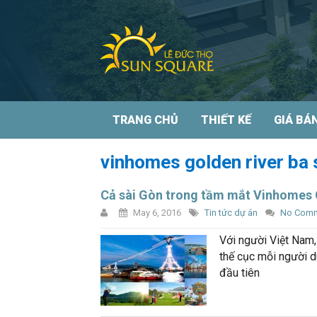
TRANG CHỦ
THIẾT KẾ
GIÁ BÁ
vinhomes golden river ba 
Cả sài Gòn trong tầm mắt Vinhomes 
May 6, 2016
Tin tức dự án
No Com
Với người Việt Nam,
thế cục mỗi người dù
đầu tiên