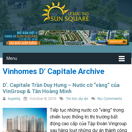
Menu
Vinhomes D’ Capitale Archive
D’. Capitale Trần Duy Hưng – Nước cờ “vàng” của
VinGroup & Tân Hoàng Minh
tuyenlq
October 8, 2016
Tin tức dự án
No Comments
Tiếp tục những nước cờ “vàng” trong
chiến lược thống trị thị trường bất
động cao cấp của Tập Đoàn Vingroup
sau hàng loạt những dự án thành công