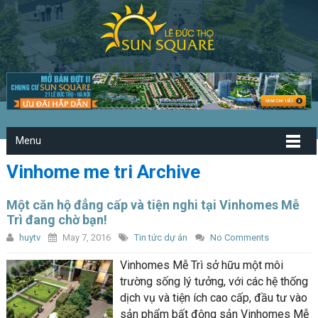
Menu
Vinhome me tri Archive
Một căn hộ đẳng cấp và tiện nghi tại Vinhomes Mễ
Trì đang chờ bạn!
huytv
May 7, 2016
Tin tức dự án
No Comments
Vinhomes Mễ Trì sở hữu một môi
trường sống lý tưởng, với các hệ thống
dịch vụ và tiện ích cao cấp, đầu tư vào
sản phẩm bất động sản Vinhomes Mễ