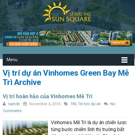
Menu
Vị trí dự án Vinhomes Green Bay Mễ
Trì Archive
Vị trí hoàn hảo của Vinhomes Mễ Trì
namdv
November 4, 2016
TIN
,
Tin tức dự án
No
Comments
Vinhomes Mễ Trì là dự án chiến lược
từng bước chiếm lĩnh thị trường bất