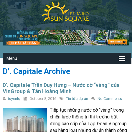
Menu
D’. Capitale Archive
D’. Capitale Trần Duy Hưng – Nước cờ “vàng” của
VinGroup & Tân Hoàng Minh
tuyenlq
October 8, 2016
Tin tức dự án
No Comments
Tiếp tục những nước cờ “vàng” trong
chiến lược thống trị thị trường bất
động cao cấp của Tập Đoàn Vingroup
sau hàng loạt những dự án thành công