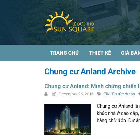
TRANG CHỦ
THIẾT KẾ
GIÁ BÁ
Chung cư Anland Archive
Chung cư Anland: Minh chứng chiến
December 26, 2016
TIN
,
Tin tức dự án
Chung cư Anland là
khúc nhà ở cao cấp
hàng chờ đón. Dự á