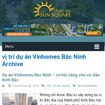
Menu
vị trí dự án Vinhomes Bắc Ninh
Archive
Dự án Vinhomes Bắc Ninh – cơ hội vàng cho cư dân
Kinh Bắc
December 26, 2016
TIN
,
Tin tức dự án
No Comments
Không chỉ được đầu tư xây dựng tại vị
trí đắc địa của thành phố Kinh Bắc mà