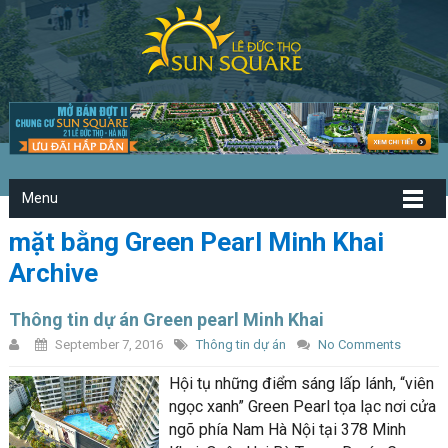
Menu
mặt bằng Green Pearl Minh Khai
Archive
Thông tin dự án Green pearl Minh Khai
September 7, 2016
Thông tin dự án
No Comments
Hội tụ những điểm sáng lấp lánh, “viên
ngọc xanh” Green Pearl tọa lạc nơi cửa
ngõ phía Nam Hà Nội tại 378 Minh