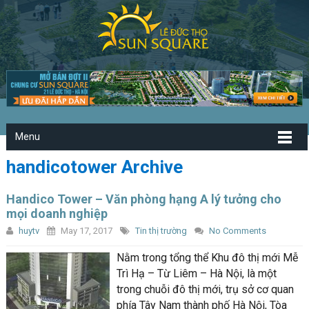
Menu
handicotower Archive
Handico Tower – Văn phòng hạng A lý tưởng cho
mọi doanh nghiệp
huytv
May 17, 2017
Tin thị trường
No Comments
Nằm trong tổng thể Khu đô thị mới Mễ
Trì Hạ – Từ Liêm – Hà Nội, là một
trong chuỗi đô thị mới, trụ sở cơ quan
phía Tây Nam thành phố Hà Nội, Tòa