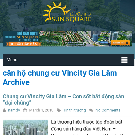
Menu
căn hộ chung cư Vincity Gia Lâm
Archive
Chung cư Vincity Gia Lâm – Cơn sốt bất động sản
“đại chúng”
namdv
March 1, 2018
Tin thị trường
No Comments
Là thương hiệu thuộc tập đoàn bất
động sản hàng đầu Việt Nam –